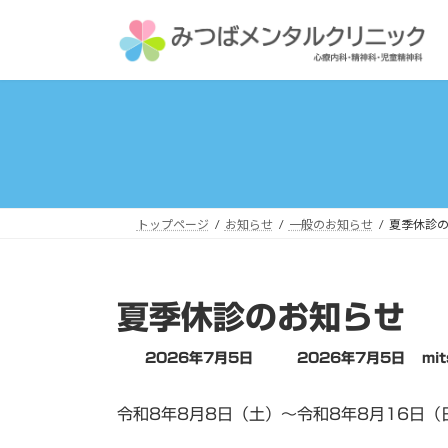
コ
ナ
ン
ビ
テ
ゲ
ン
ー
ツ
シ
へ
ョ
ス
ン
キ
に
ッ
移
トップページ
お知らせ
一般のお知らせ
夏季休診
プ
動
夏季休診のお知らせ
最
2026年7月5日
2026年7月5日
mit
終
更
令和8年8月8日（土）～令和8年8月16日
新
日