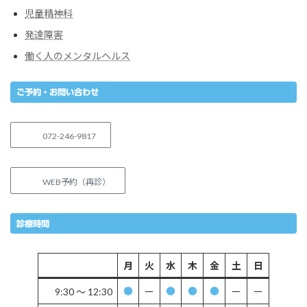
児童精神科
発達障害
働く人のメンタルヘルス
ご予約・お問い合わせ
072-246-9817
WEB予約（再診）
診療時間
月
火
水
木
金
土
日
9:30 〜 12:30
ー
ー
ー
●
●
●
●