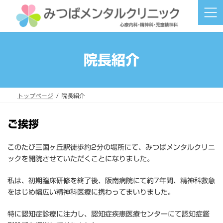
コ
ナ
ン
ビ
テ
ゲ
ン
ー
ツ
シ
へ
ョ
院長紹介
ス
ン
キ
に
ッ
移
プ
動
トップページ
院長紹介
ご挨拶
このたび三国ヶ丘駅徒歩約2分の場所にて、みつばメンタルクリニ
ックを開院させていただくことになりました。
私は、初期臨床研修を終了後、阪南病院にて約7年間、精神科救急
をはじめ幅広い精神科医療に携わってまいりました。
特に認知症診療に注力し、認知症疾患医療センターにて認知症鑑