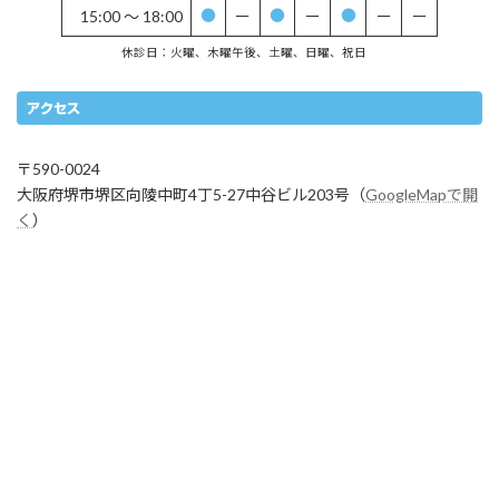
15:00 〜 18:00
ー
ー
ー
ー
●
●
●
休診日：火曜、木曜午後、土曜、日曜、祝日
アクセス
〒590-0024
大阪府堺市堺区向陵中町4丁5-27中谷ビル203号（
GoogleMapで開
く
）