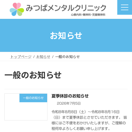
コ
ナ
ン
ビ
テ
ゲ
ン
ー
ツ
シ
へ
ョ
お知らせ
ス
ン
キ
に
ッ
移
プ
動
トップページ
お知らせ
一般のお知らせ
一般のお知らせ
夏季休診のお知らせ
一般のお知らせ
2026年7月5日
令和8年8月8日（土）～令和8年8月16日
（日）まで夏季休診とさせていただきます。 皆
様にはご不便をおかけいたしますが、ご理解の
程何卒よろしくお願い申し上げます。